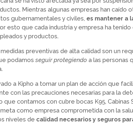
ana se ha visto afectada ya sea por suspensión 
oductos. Mientras algunas empresas han caído o
itos gubernamentales y civiles,
es mantener a l
por esto que cada industria y empresa ha tenido
mpleados y productos.
 medidas preventivas de alta calidad son un req
 que podamos
seguir protegiendo
a las personas
.
ado a Kipho a tomar un plan de acción que faci
te con las precauciones necesarias para la dete
o que contamos con cubre bocas K95, Cabinas Sa
a meta como empresa comprometida con la salu
los niveles de
calidad necesarios y
seguros para